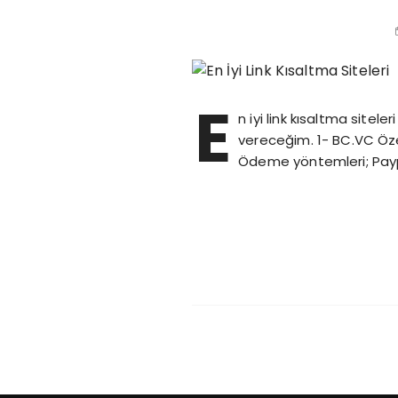
E
n iyi link kısaltma sitele
vereceğim. 1- BC.VC Özel
Ödeme yöntemleri; Payp