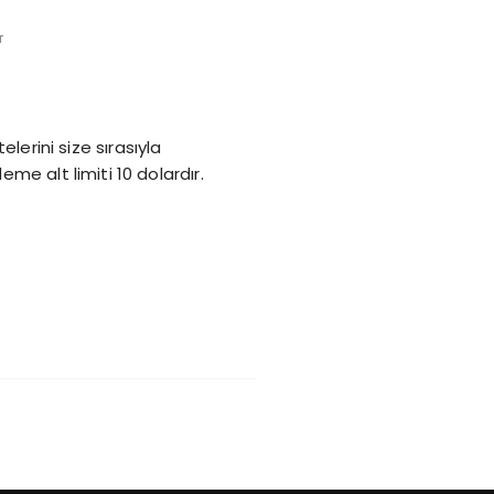
T
elerini size sırasıyla
me alt limiti 10 dolardır.