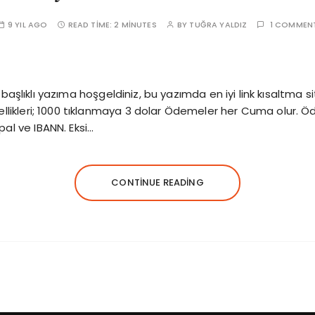
9 YIL AGO
READ TIME:
2 MINUTES
BY
TUĞRA YALDIZ
1 COMMEN
ri başlıklı yazıma hoşgeldiniz, bu yazımda en iyi link kısaltma sit
likleri; 1000 tıklanmaya 3 dolar Ödemeler her Cuma olur. Öde
al ve IBANN. Eksi…
CONTINUE READING