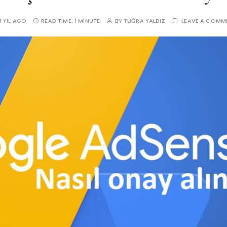
8 YIL AGO
READ TIME:
1 MINUTE
BY
TUĞRA YALDIZ
LEAVE A COMM