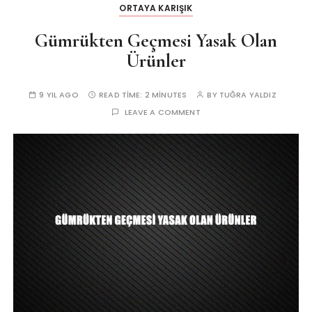
ORTAYA KARIŞIK
Gümrükten Geçmesi Yasak Olan
Ürünler
9 YIL AGO
READ TIME:
2 MINUTES
BY
TUĞRA YALDIZ
LEAVE A COMMENT