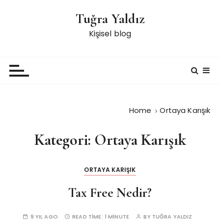
S
Tuğra Yaldız
k
i
Kişisel blog
p
t
o
c
o
n
Home
Ortaya Karışık
t
e
Kategori:
Ortaya Karışık
n
t
ORTAYA KARIŞIK
Tax Free Nedir?
9 YIL AGO
READ TIME:
1 MINUTE
BY
TUĞRA YALDIZ