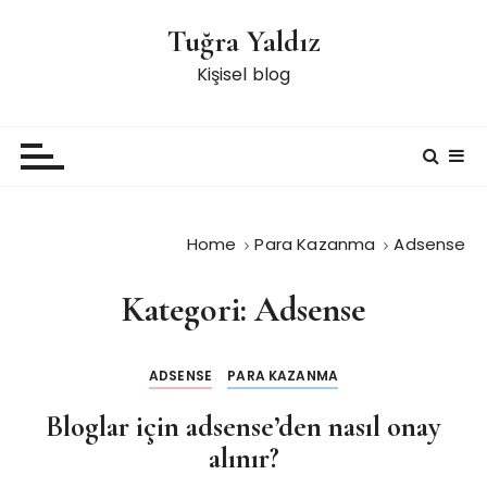
S
Tuğra Yaldız
k
i
Kişisel blog
p
t
o
c
o
n
Home
Para Kazanma
Adsense
t
e
Kategori:
Adsense
n
t
ADSENSE
PARA KAZANMA
Bloglar için adsense’den nasıl onay
alınır?