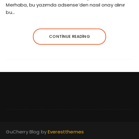
Merhaba, bu yazımda adsense’den nasıl onay alınır
bu…
CONTINUE READING
GuCherry Blog by
Everestthemes