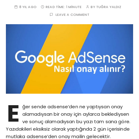
8 YIL AGO
READ TIME:
1 MINUTE
BY
TUĞRA YALDIZ
LEAVE A COMMENT
E
ğer sende adsense’den ne yaptıysan onay
alamadıysan bir onay için aylarca beklediysen
ve sonuç alamadıysan bu yazı tam sana göre.
Yazıdakileri eksiksiz olarak yaptığında 2 gün içerisinde
mutlaka adsense’den onay mailin gelecektir.