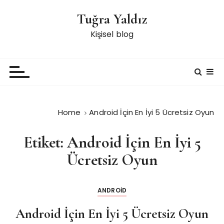
S
Tuğra Yaldız
k
i
Kişisel blog
p
t
o
c
o
n
Home
Android İçin En İyi 5 Ücretsiz Oyun
t
e
Etiket:
Android İçin En İyi 5
n
t
Ücretsiz Oyun
ANDROID
Android İçin En İyi 5 Ücretsiz Oyun