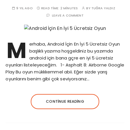
9 YIL AGO
READ TIME:
2 MINUTES
BY
TUĞRA YALDIZ
LEAVE A COMMENT
M
erhaba, Android İçin En İyi 5 Ücretsiz Oyun
başlıklı yazıma hoşgeldiniz bu yazımda
android için bana gçre en iyi 5 ücretsiz
oyunları listeleyeceğim. 1- Asphalt 8: Airborne Google
Play Bu oyun mükkkemmel abii. Eğer sizde yarış
oyunlarını benim gibi çok seviyorsanız…
CONTINUE READING