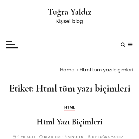
S
Tuğra Yaldız
k
i
Kişisel blog
p
t
o
c
o
n
Home
Html tüm yazı biçimleri
t
e
Etiket:
Html tüm yazı biçimleri
n
t
HTML
Html Yazı Biçimleri
9 YIL AGO
READ TIME:
3 MINUTES
BY
TUĞRA YALDIZ