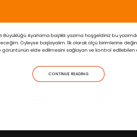
ı Büyüklüğü Ayarlama başlıklı yazıma hoşgeldiniz bu yazımda
ceğim. Öyleyse başlayalım. İlk olarak ölçü birimlerine değinel
e görüntünün elde edilmesini sağlayan ve kontrol edilebilen
CONTINUE READING