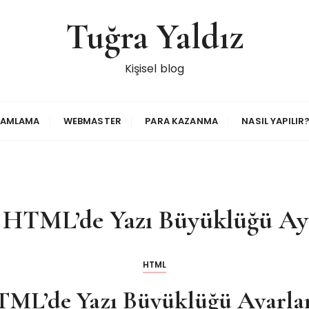
Tuğra Yaldız
Kişisel blog
RAMLAMA
WEBMASTER
PARA KAZANMA
NASIL YAPILIR
:
HTML’de Yazı Büyüklüğü Ay
HTML
ML’de Yazı Büyüklüğü Ayarl