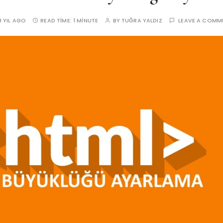
9 YIL AGO
READ TIME:
1 MINUTE
BY
TUĞRA YALDIZ
LEAVE A COMM