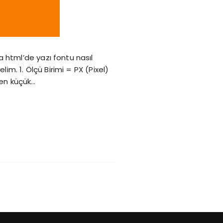
 html’de yazı fontu nasıl
im. 1. Ölçü Birimi = PX (Pixel)
 en küçük…