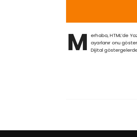
M
erhaba, HTML’de Yaz
ayarlanır onu göstere
Dijital göstergelerd