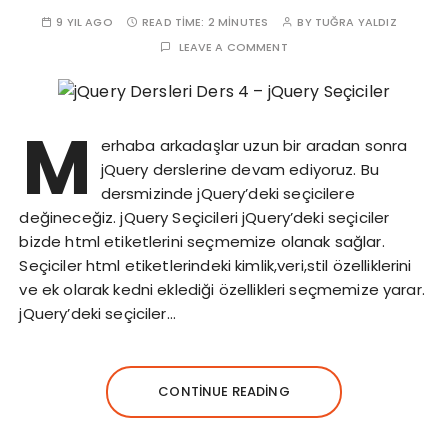
9 YIL AGO
READ TIME:
2 MINUTES
BY
TUĞRA YALDIZ
LEAVE A COMMENT
M
erhaba arkadaşlar uzun bir aradan sonra
jQuery derslerine devam ediyoruz. Bu
dersmizinde jQuery’deki seçicilere
değineceğiz. jQuery Seçicileri jQuery’deki seçiciler
bizde html etiketlerini seçmemize olanak sağlar.
Seçiciler html etiketlerindeki kimlik,veri,stil özelliklerini
ve ek olarak kedni eklediği özellikleri seçmemize yarar.
jQuery’deki seçiciler…
CONTINUE READING