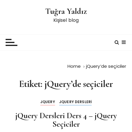
S
Tuğra Yaldız
k
i
Kişisel blog
p
t
o
c
o
n
Home
jQuery’de seçiciler
t
e
Etiket:
jQuery’de seçiciler
n
t
JQUERY
JQUERY DERSLERI
jQuery Dersleri Ders 4 – jQuery
Seçiciler