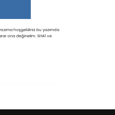
ı yazıma hoşgeldiniz bu yazımda
arar ona değinelim. SHA1 ve