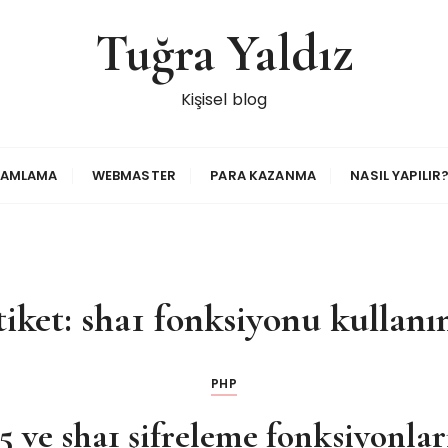
Tuğra Yaldız
Kişisel blog
RAMLAMA
WEBMASTER
PARA KAZANMA
NASIL YAPILIR
tiket:
sha1 fonksiyonu kullanı
PHP
ve sha1 şifreleme fonksiyonlar