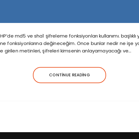
P’de md5 ve sha1 şifreleme fonksiyonları kullanımı. başlıkl
me fonksiyonlarına değineceğim. Önce bunlar nedir ne işe y
de girilen metinleri, şifreleri kimsenin anlayamayacağı ve…
CONTINUE READING