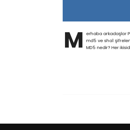
M
erhaba arkadaşlar PH
md5 ve sha1 şifrele
MD5 nedir? Her ikisi