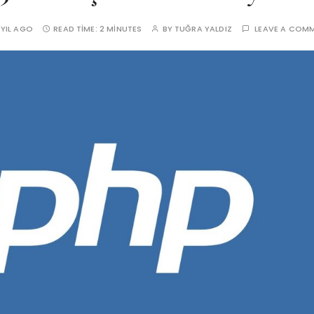
 YIL AGO
READ TIME:
2 MINUTES
BY
TUĞRA YALDIZ
LEAVE A COM