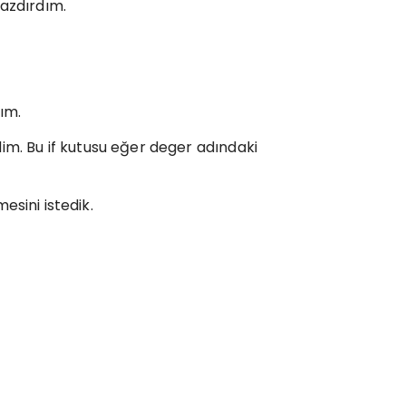
yazdırdım.
ım.
dim. Bu if kutusu eğer deger adındaki
sini istedik.