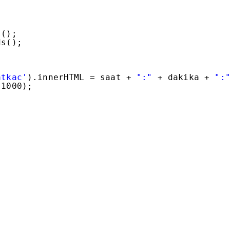
s();
ds();
atkac'
).innerHTML = saat + 
":"
+ dakika + 
":
 1000);
{