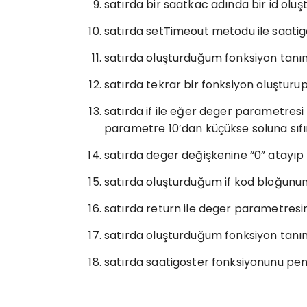
satırda bir saatkac adında bir id oluş
satırda setTimeout metodu ile saatigo
satırda oluşturduğum fonksiyon tanım
satırda tekrar bir fonksiyon oluşturu
satırda if ile eğer deger parametresi 
parametre 10’dan küçükse soluna sıf
satırda deger değişkenine “0” atayıp
satırda oluşturduğum if kod bloğunun 
satırda return ile deger parametresin
satırda oluşturduğum fonksiyon tanım
satırda saatigoster fonksiyonunu pen