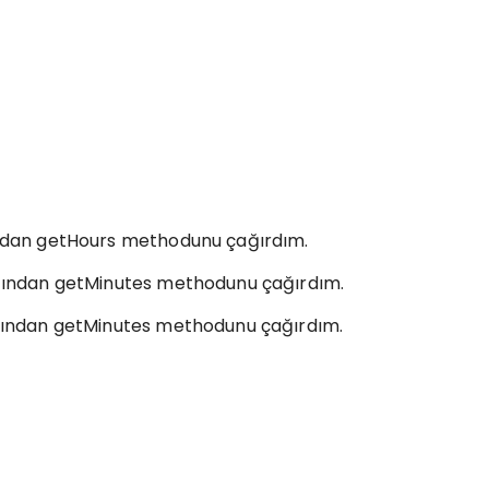
fından getHours methodunu çağırdım.
nıfından getMinutes methodunu çağırdım.
nıfından getMinutes methodunu çağırdım.