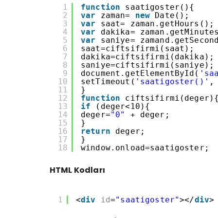
1
function
saatigoster(){
2
var
zaman= 
new
Date();
3
var
saat= zaman.getHours();
4
var
dakika= zaman.getMinute
5
var
saniye= zamand.getSecon
6
saat=ciftsifirmi(saat);
7
dakika=ciftsifirmi(dakika);
8
saniye=ciftsifirmi(saniye);
9
document.getElementById(
'sa
10
setTimeout(
'saatigoster()'
,
11
}
12
function
ciftsifirmi(deger)
13
if
(deger<10){
14
deger=
"0"
+ deger;
15
}
16
return
deger;
17
}
18
window.onload=saatigoster;
HTML Kodları
1
<
div
id
=
"saatigoster"
></
div
>