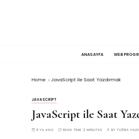
S
k
i
p
t
o
c
ANASAYFA
WEB PROG
o
n
t
Home
JavaScript ile Saat Yazdırmak
e
n
t
JAVASCRIPT
JavaScript ile Saat Ya
9 YIL AGO
READ TIME:
2 MINUTES
BY
TUĞRA YALD