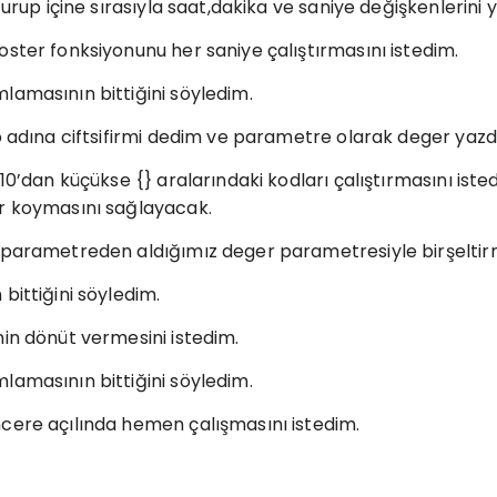
turup içine sırasıyla saat,dakika ve saniye değişkenlerini 
ster fonksiyonunu her saniye çalıştırmasını istedim.
lamasının bittiğini söyledim.
p adına ciftsifirmi dedim ve parametre olarak deger yazd
10’dan küçükse {} aralarındaki kodları çalıştırmasını iste
ır koymasını sağlayacak.
 parametreden aldığımız deger parametresiyle birşeltirme
bittiğini söyledim.
in dönüt vermesini istedim.
lamasının bittiğini söyledim.
cere açılında hemen çalışmasını istedim.