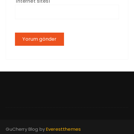
İnternet sitesi
GuCherry Blog by
Everestthemes