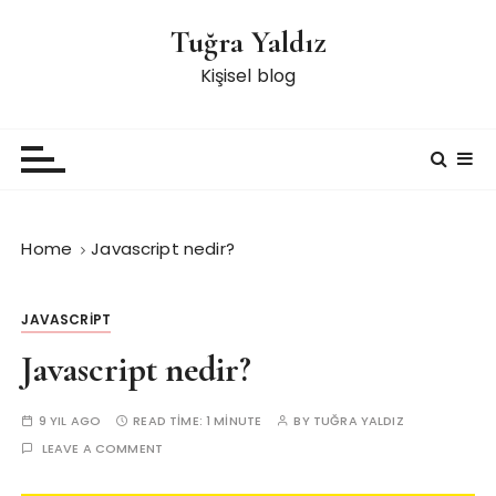
S
Tuğra Yaldız
k
i
Kişisel blog
p
t
o
c
o
n
Home
Javascript nedir?
t
e
n
JAVASCRIPT
t
Javascript nedir?
9 YIL AGO
READ TIME:
1 MINUTE
BY
TUĞRA YALDIZ
LEAVE A COMMENT