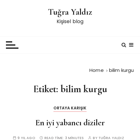
S
Tuğra Yaldız
k
i
Kişisel blog
p
t
o
c
o
n
Home
bilim kurgu
t
e
Etiket:
bilim kurgu
n
t
ORTAYA KARIŞIK
En iyi yabancı diziler
9 YIL AGO
READ TIME:
3 MINUTES
BY
TUĞRA YALDIZ