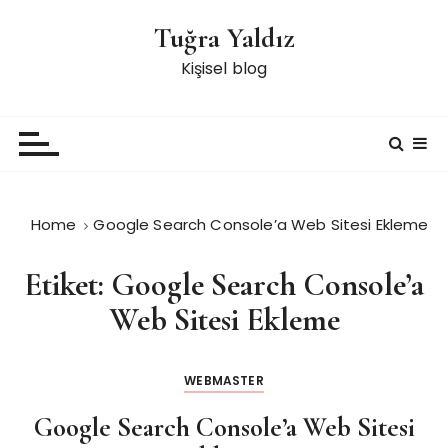
S
Tuğra Yaldız
k
i
Kişisel blog
p
t
o
c
o
n
Home
Google Search Console’a Web Sitesi Ekleme
t
e
Etiket:
Google Search Console’a
n
t
Web Sitesi Ekleme
WEBMASTER
Google Search Console’a Web Sitesi