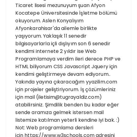
Ticaret lisesi mezunuyum şuan Afyon
Kocatepe Üniversitesinde İşletme bölümü
okuyorum. Aslen Konyalıyım
Afyonkarahisar'da ailemle birlikte
yaşıyorum. Yaklaşık 11 senedir
bilgisayarlarla içli dışlıyım son 6 senedir
kendimi internete 2 yıldır ise Web
Programlamaya verdim ileri derece PHP ve
HTML biliyorum CSS Javascript Jquery için
kendimi geliştirmeye devam ediyorum..
Yakında yayına çıkaracağım yyazilim.com
için projeler geliştiriyorum. İş çözümleriniz
için mail (iletisim@tugrayaldiz.com)
atabilirsiniz. Şimdilik benden bu kadar eğer
sende aramıza gelmek istersen mail
listemize katılman yeterli kendine iyi bak. :)
Not: Web programlama dersleri
için https://www.w3schools.com adresini