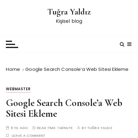
S
Tuğra Yaldız
k
i
Kişisel blog
p
t
o
c
o
n
Home
Google Search Console’a Web Sitesi Ekleme
t
e
n
WEBMASTER
t
Google Search Console’a Web
Sitesi Ekleme
9 YIL AGO
READ TIME:
1 MINUTE
BY
TUĞRA YALDIZ
LEAVE A COMMENT