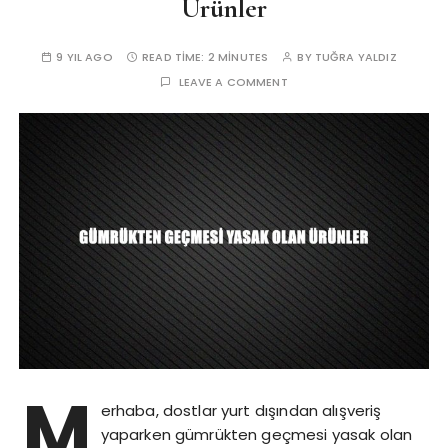
Ürünler
9 YIL AGO
READ TIME:
2 MINUTES
BY
TUĞRA YALDIZ
LEAVE A COMMENT
M
erhaba, dostlar yurt dışından alışveriş
yaparken gümrükten geçmesi yasak olan