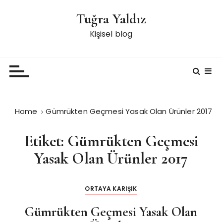
S
Tuğra Yaldız
k
i
Kişisel blog
p
t
o
c
o
n
Home
Gümrükten Geçmesi Yasak Olan Ürünler 2017
t
e
Etiket:
Gümrükten Geçmesi
n
t
Yasak Olan Ürünler 2017
ORTAYA KARIŞIK
Gümrükten Geçmesi Yasak Olan