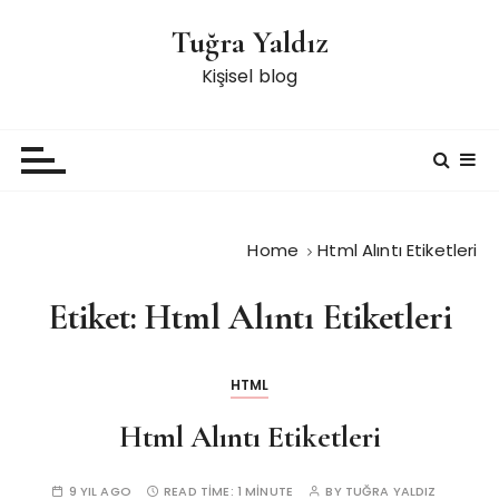
S
Tuğra Yaldız
k
i
Kişisel blog
p
t
o
c
o
n
Home
Html Alıntı Etiketleri
t
e
Etiket:
Html Alıntı Etiketleri
n
t
HTML
Html Alıntı Etiketleri
9 YIL AGO
READ TIME:
1 MINUTE
BY
TUĞRA YALDIZ