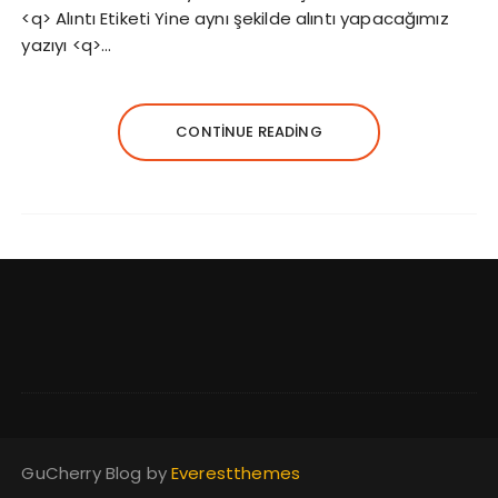
<q> Alıntı Etiketi Yine aynı şekilde alıntı yapacağımız
yazıyı <q>…
CONTINUE READING
GuCherry Blog by
Everestthemes