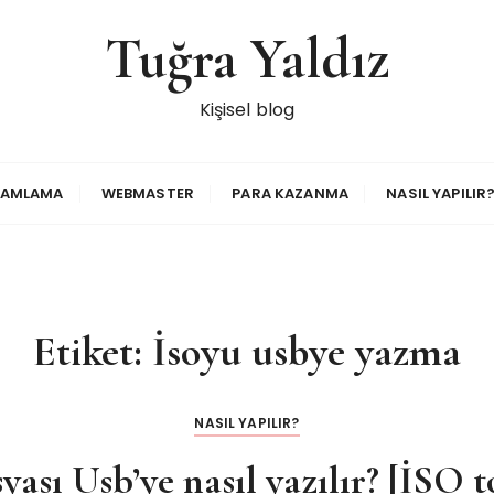
Tuğra Yaldız
Kişisel blog
RAMLAMA
WEBMASTER
PARA KAZANMA
NASIL YAPILIR
Etiket:
İsoyu usbye yazma
NASIL YAPILIR?
syası Usb’ye nasıl yazılır? [İSO 