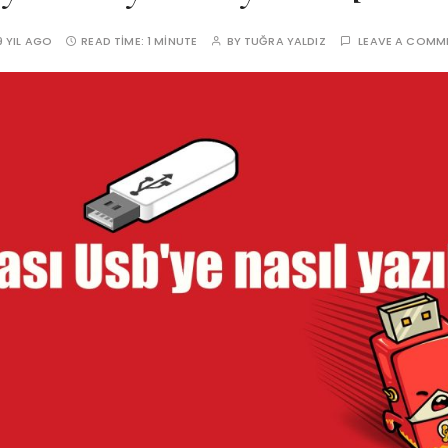
9 YIL AGO
READ TIME:
1 MINUTE
BY
TUĞRA YALDIZ
LEAVE A COMM