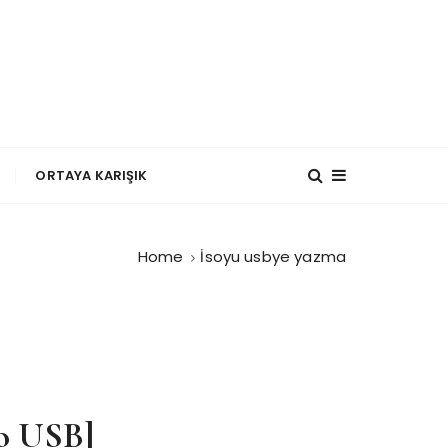
?
ORTAYA KARIŞIK
Home
İsoyu usbye yazma
to USB]