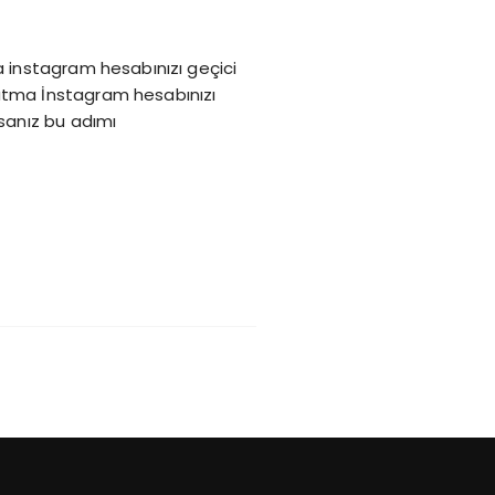
a instagram hesabınızı geçici
patma İnstagram hesabınızı
şsanız bu adımı