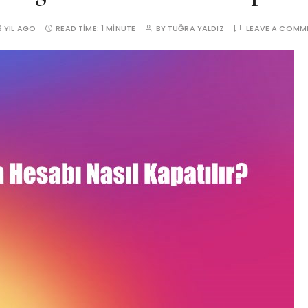
9 YIL AGO
READ TIME:
1 MINUTE
BY
TUĞRA YALDIZ
LEAVE A COMM