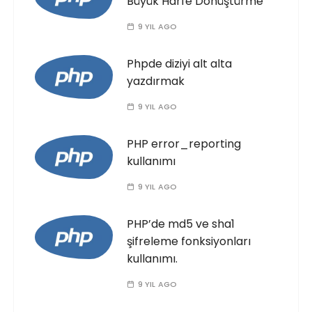
Büyük Harfe Dönüştürme
9 YIL AGO
Phpde diziyi alt alta
yazdırmak
9 YIL AGO
PHP error_reporting
kullanımı
9 YIL AGO
PHP’de md5 ve sha1
şifreleme fonksiyonları
kullanımı.
9 YIL AGO