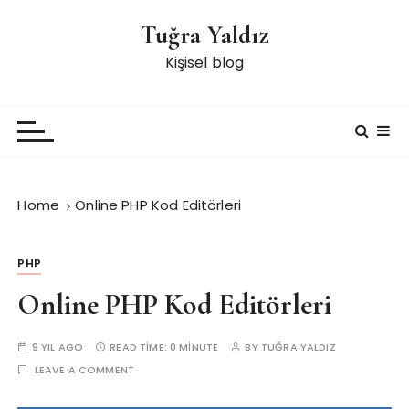
S
Tuğra Yaldız
k
i
Kişisel blog
p
t
o
c
o
n
Home
Online PHP Kod Editörleri
t
e
n
PHP
t
Online PHP Kod Editörleri
9 YIL AGO
READ TIME:
0 MINUTE
BY
TUĞRA YALDIZ
LEAVE A COMMENT