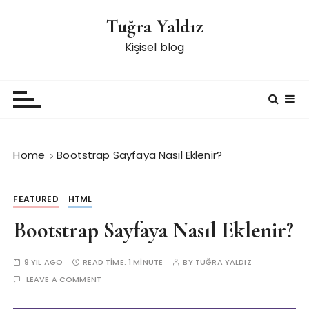
S
Tuğra Yaldız
k
i
Kişisel blog
p
t
o
c
o
n
Home
Bootstrap Sayfaya Nasıl Eklenir?
t
e
n
FEATURED
HTML
t
Bootstrap Sayfaya Nasıl Eklenir?
9 YIL AGO
READ TIME:
1 MINUTE
BY
TUĞRA YALDIZ
LEAVE A COMMENT