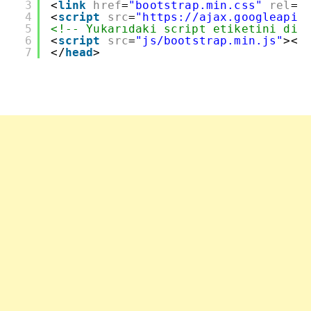
3
<
link
href
=
"bootstrap.min.css"
rel
=
"
4
<
script
src
=
"
https://ajax.googleapis
5
<!-- Yukarıdaki script etiketini dir
6
<
script
src
=
"js/bootstrap.min.js"
></
7
</
head
>