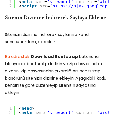
1
<
meta
name
=
"viewport"
content
=
"width
2
<
script
src
=
"
https://ajax.googleapis
Sitenin Dizinine İndirerek Sayfaya Ekleme
Sitenizin dizinine indirerek sayfanıza kendi
sunucunuzdan çekersiniz.
Bu adresteki
Download Bootstrap
butonuna
tıklayarak bootsratpı indirin ve zip dosyasından
çıkarın. Zip dosyasından çıkardığınız bootstrap
klasörünü sitenizin dizinine ekleyin. Aşağıdaki kodu
kendinize göre düzenleyip sitenizin sayfasına
ekleyin.
1
<
head
>
2
<
meta
name
=
"viewport"
content
=
"width