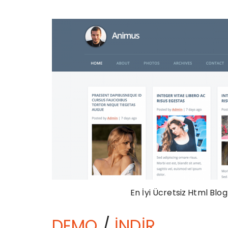
En İyi Ücretsiz Html Bl
DEMO
/
İNDİR