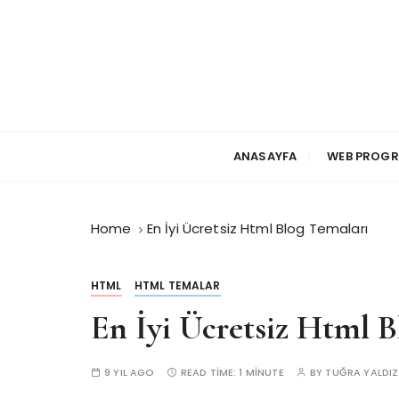
S
k
i
p
t
o
c
ANASAYFA
WEB PROG
o
n
t
Home
En İyi Ücretsiz Html Blog Temaları
e
n
t
HTML
HTML TEMALAR
En İyi Ücretsiz Html B
9 YIL AGO
READ TIME:
1 MINUTE
BY
TUĞRA YALDIZ