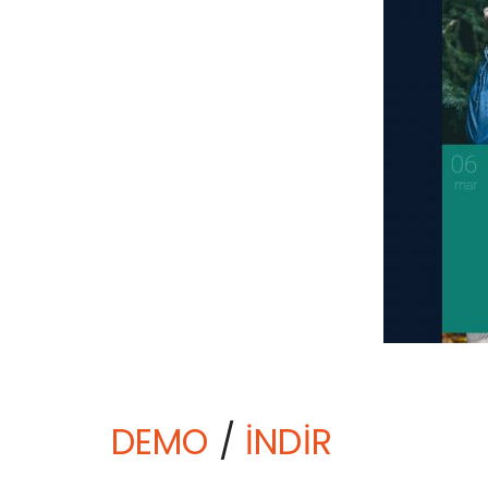
DEMO
/
İNDİR